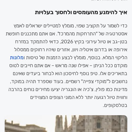
איך להימנע מהעומסים ולחסוך בעלויות
כדי לשמור על תקציב שפוי, מומלץ למטיילים ישראלים לאמץ
אסטרטגיה של "התרחקות מהמרכז". אם אתם מתכננים חופשת
בטן-גב או טיול עירוני בקיץ 2026, כדאי להתמקד במזרח
אירופה או בדרום איטליה ויוון, אזורים שיהיו רחוקים ממסלול
הליקוי המלא. בנוסף, מומלץ לבצע הזמנות של טיסות ו
מלונות
מוקדם ככל הניתן – אפילו שנה מראש – אם אתם חייבים לטוס
בתאריכים אלו. טיפ נוסף לחיסכון הוא לבחור ביעדים שאינם
נחשבים ל"מוקדי צפייה" רשמיים. בעוד שספרד תהיה במוקד,
מדינות כמו פולין, צ'כיה או הונגריה יציעו מחירים נוחים בהרבה
וחווית טיול רגועה יותר ללא המוני הצופים המצוידים
בטלסקופים.