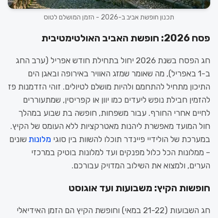
תכנון חופשת אביב ב-2026 - הזמן המושלם לטוס
פסח 2026: חופשת האביב האולטימטיבית
חג הפסח בשנת 2026 יחול בתחילת חודש אפריל (ערב החג
ב-1 באפריל), מה שאומר שמזג האוויר באירופה ובאגן הים
התיכון מתחיל להתחמם ולהיות מושלם לטיולים. זוהי הזדמנות פז
להזמין חבילת נופש ליעדים כמו יוון או קפריסין, שמתעוררים
לחיים אחרי החורף. עבור משפחות, חופשה בת שבוע במהלך
חול המועד מאפשרת ליהנות מאטרקציות ללא העומס של הקיץ.
במערכת של הולידיי פיינדר תוכלו להשוות בין סוגי
מלונות
שונים
– ממלונות הכל כלול מפנקים ועד למלונות בוטיק במרכזי
הערים, ולמצוא את השילוב המדויק עבורכם.
חופשות הקיץ: משבועות ועד אוגוסט
חג השבועות (21-22 במאי) וחופשת הקיץ הם הזמן האידיאלי