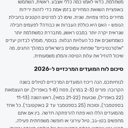
משתלמת, כדאי לאמץ כמה כללי אצבע. ראשית, השתמשו
באופציית השוואת המחירים בזמן אמת כדי לזהות ירידות
מחירים בלתי צפויות. שנית, שימו לב לפרטים הקטנים בחבילת
הנופש – האם היא כוללת העברות או כבודה? לפעמים חבילה
שנראית יקרה יותר במבט ראשון, מתבררת כמשתלמת יותר
כשמחשבים את כל העלויות הנלוות. בנוסף, מומלץ לבדוק יעדים
"אלטרנטיביים" שפחות עמוסים בישראלים במהלך החגים, מה
שיכול להוזיל את עלות הטיסה והמלון משמעותית.
סיכום לוח המועדים המרכזיים ל-2026
לנוחיותכם, הנה ריכוז המועדים המרכזיים לטיולים בשנה
הקרובה: פורים (2-3 במרץ), פסח (1-8 באפריל), יום העצמאות
(22 באפריל), שבועות (21-22 במאי), ראש השנה (11-13
בספטמבר), וסוכות (25 בספטמבר עד 2 באוקטובר). כל אחד
מהמועדים הללו הוא פתח להרפתקה חדשה. בין אם אתם
מחפשים בטן-גב, טיול עירוני או חופשה משפחתית פעילה,