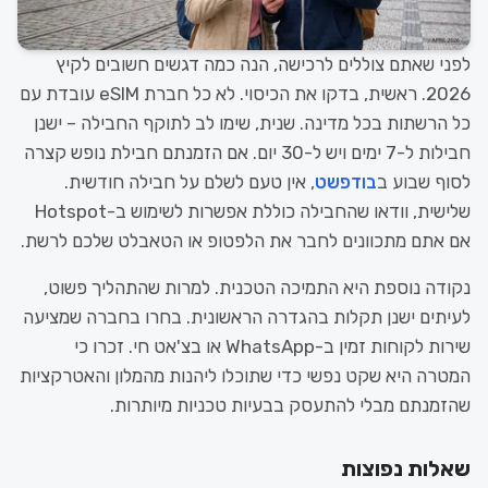
לפני שאתם צוללים לרכישה, הנה כמה דגשים חשובים לקיץ
2026. ראשית, בדקו את הכיסוי. לא כל חברת eSIM עובדת עם
כל הרשתות בכל מדינה. שנית, שימו לב לתוקף החבילה – ישנן
חבילות ל-7 ימים ויש ל-30 יום. אם הזמנתם חבילת נופש קצרה
לסוף שבוע ב
בודפשט
, אין טעם לשלם על חבילה חודשית.
שלישית, וודאו שהחבילה כוללת אפשרות לשימוש ב-Hotspot
אם אתם מתכוונים לחבר את הלפטופ או הטאבלט שלכם לרשת.
נקודה נוספת היא התמיכה הטכנית. למרות שהתהליך פשוט,
לעיתים ישנן תקלות בהגדרה הראשונית. בחרו בחברה שמציעה
שירות לקוחות זמין ב-WhatsApp או בצ'אט חי. זכרו כי
המטרה היא שקט נפשי כדי שתוכלו ליהנות מהמלון והאטרקציות
שהזמנתם מבלי להתעסק בבעיות טכניות מיותרות.
שאלות נפוצות