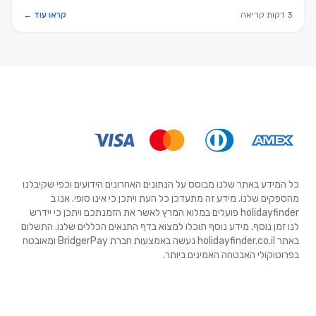
משתלמות.
3 דקות קריאה
קראו עוד ←
כל המידע באתר שלנו מבוסס על הנתונים האחרונים הידועים וכפי שקיבלנו
מהספקים שלנו. מידע זה מתעדכן כל העת ויתכן כי אינו סופי. אנו ב
holidayfinder פועלים במלוא המרץ לאשר את הזמנתכם ויתכן כי יידרש
לנו זמן נוסף. מידע נוסף תוכלו למצוא בדף התנאים הכללים שלנו. התשלום
באתר holidayfinder.co.il נעשה באמצעות חברת BridgerPay ומאובטח
בפרוטוקולי האבטחה האמינים ביותר.