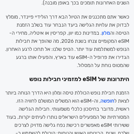
השנים האחרונות תומכים בכך באופן מובנה).
כאשר אתם מתכננים את הטיול הבא דרך הולידיי פיינדר, מומלץ
לבדוק את עלויות הגלישה ביעד הנבחר עוד בשלב הזמנת
הטיסה וה
מלון
. במדינות כמו יוון, קפריסין או איטליה, מחירי ה-
eSIM המקומיים צנחו בשנת 2026, מה שהופך את חבילות
הנופש למשתלמות עוד יותר. הטיפ שלנו: אל תחכו לרגע האחרון.
הגדירו את פרופיל ה-eSIM עוד בארץ, והפעילו אותו ברגע
שהמטוס נוחת על המסלול.
היתרונות של eSIM למזמיני חבילות נופש
הזמנת חבילת נופש הכוללת טיסה ומלון היא הדרך הנוחה ביותר
לצאת ל
חופשה
, וה-eSIM הוא המשלים המושלם לחוויה הזו.
ראשית, מדובר בחיסכון כלכלי משמעותי. חבילות הגלישה
המסורתיות של המפעילים הישראלים נותרו לעיתים יקרות, בעוד
ששירותי eSIM מאפשרים רכישת נפח גלישה מדויק לצרכים
שלכם. שנית, הביטחון האישי והנוחות: היכולת להשתמש ב-