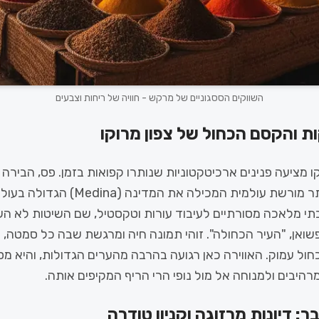
השווקים הססגוניים של מרקש - חוויה של ריחות וצבעים
ת והקסם הכחול של צפון מרוקו
 מציעה פנינים ארכיטקטוניות שנותרו קפואות בזמן. פס, הבירה
והאומנותית, היא אתר מורשת עולמית המכילה את המדינה 
י מלאכה מסורתיים לעיבוד עורות וטקסטיל, שם השיטות לא הש
ואן, "העיר הכחולה". זוהי תמונה חיה ומרגשת שבה כל סמטה, ד
כחול עמוק. האווירה כאן רגועה בהרבה מהערים הגדולות, והיא 
היבים ולמנוחה אל מול נופי הרי הריף המקיפים אותה.
: דיונות מרזוגה וקניון טודרה