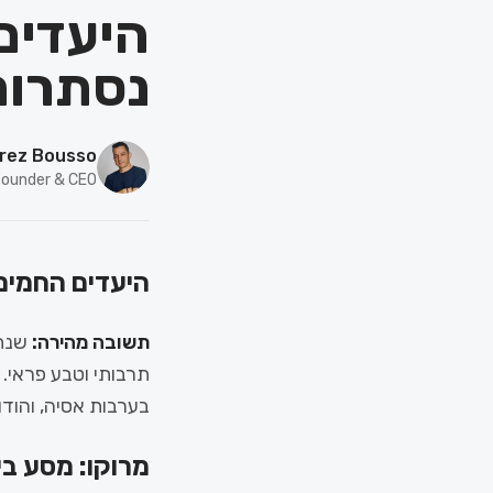
נסתרות
rez Bousso
ounder & CEO
היעדים החמים של 2026: פנינים נסתרות ש
תשובה מהירה:
תרבותי וטבע פראי.
בערבות אסיה, והודו
מרוקו: מסע בי