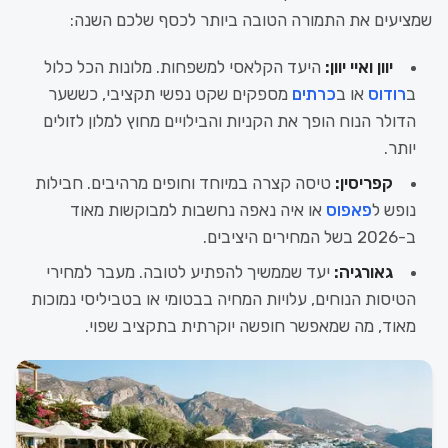
שמציעים את התמורה הטובה ביותר לכסף שלכם השנה:
יוון ואיי יוון:
היעד הקלאסי למשפחות. מלונות הכל כלול
ב
רודוס
או ב
כרתים
מספקים שקט נפשי תקציבי, כששער
הדולר הנוח הופך את הקניות והבילויים מחוץ למלון לזולים
יותר.
קפריסין:
טיסה קצרה במיוחד וחופים מרהיבים. חבילות
נופש ל
פאפוס
או איה נאפה נחשבות למבוקשות מאוד
ב-2026 בשל המחירים היציבים.
גאורגיה:
יעד שממשיך להפתיע לטובה. מעבר למחירי
הטיסות הנוחים, עלויות המחיה בבטומי או בטביליסי נמוכות
מאוד, מה שמאפשר חופשה יוקרתית בתקציב שפוי.