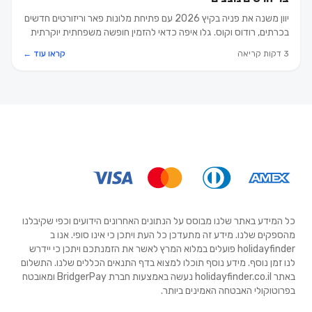
יוון משנה את פניה בקיץ 2026 עם פתיחת מלונות פאר וריזורטים חדשים
בכרתים, רודוס וקוס. גלו איפה כדאי להזמין חופשה משפחתית יוקרתית
השנה.
3 דקות קריאה
קראו עוד ←
כל המידע באתר שלנו מבוסס על הנתונים האחרונים הידועים וכפי שקיבלנו
מהספקים שלנו. מידע זה מתעדכן כל העת ויתכן כי אינו סופי. אנו ב
holidayfinder פועלים במלוא המרץ לאשר את הזמנתכם ויתכן כי יידרש
לנו זמן נוסף. מידע נוסף תוכלו למצוא בדף התנאים הכללים שלנו. התשלום
באתר holidayfinder.co.il נעשה באמצעות חברת BridgerPay ומאובטח
בפרוטוקולי האבטחה האמינים ביותר.