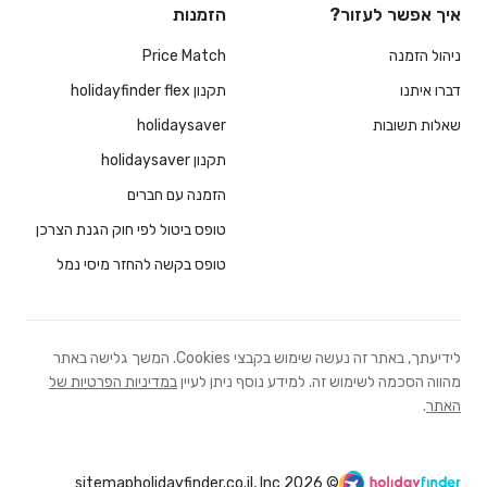
איך אפשר לעזור?
הזמנות
ניהול הזמנה
Price Match
דברו איתנו
תקנון holidayfinder flex
שאלות תשובות
holidaysaver
תקנון holidaysaver
הזמנה עם חברים
טופס ביטול לפי חוק הגנת הצרכן
טופס בקשה להחזר מיסי נמל
לידיעתך, באתר זה נעשה שימוש בקבצי Cookies. המשך גלישה באתר
מהווה הסכמה לשימוש זה. למידע נוסף ניתן לעיין
במדיניות הפרטיות של
האתר
.
sitemap
© 2026 holidayfinder.co.il, Inc