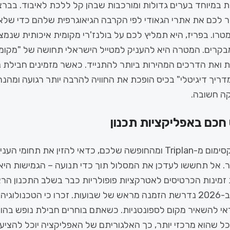
ת במיוחד בערים גדולות ומורכבות שבהן קל ללכת לאיבוד. בברצ
כם את אתרי הגאודי לפי הקרבה הגיאוגרפית שלהם כדי שלא ת
טרו. בפריז, היא תמליץ לכם על בולנז'רי מקומית איכותית שנמ
 ואת הדרכים המהירות ביותר להתנייד. כאשר מזמינים חבילת נו
ריך דיגיטלי" בכיס הופכת את החוויה להרבה יותר רגועה ומהנה
ה חשובה.
חכם באפליקציות תכנון
כדי להוציא את המקסימום מ-Triplan ומהחופשה שלכם, כדאי להזין את תחו
 אל תחששו לעדכן את המסלול תוך כדי תנועה – הגמישות היא
 זמינות הכרטיסים לאטרקציות פופולריות כבר בשלב התכנון הרא
שכן במקומות רבים ב-2026 נדרשת הזמנה מראש של שבועות. זכרו כי הטכנו
י להשאיר מקום לספונטניות. כשאתם בוחרים חבילת נופש בהוליד
כל שהוא מרכזי יותר, כך האלגוריתם של האפליקציה יוכל להציע 