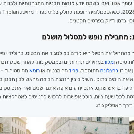
ומר אגוזי ואבי בשמת יודע לזהות תבניות התנהגותיות ולבנות 
האופט
ון בזמן ודיוק בפרטים הקטנים.
: מחבילת נופש למסלול מושלם
להתחיל את הטיול היא קודם כל לסגור את הבסיס. בהולידיי פיי
ת טיסה ו
מלון
במחירים תחרותיים ובממשק נוח. לאחר שסגרתם 
 אם זו
ברצלונה
התוססת,
פריז
הרומנטית או
רומא
ההיסטורית – 
 כדי למלא את הימים בתוכן. השילוב בין הזמנת חבילה מראש לבין תכנון 
יעד בראש שקט. אתם יודעים איפה אתם ישנים ואיך אתם טסים, 
טת לכל שעה ביום, כולל אפשרות לרכוש כרטיסים לאטרקציות ב
 דרך האפליקציה.