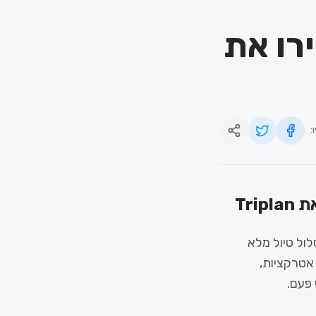
רו את
:
 מסלול טיול מלא
אטרקציות,
 פעם.