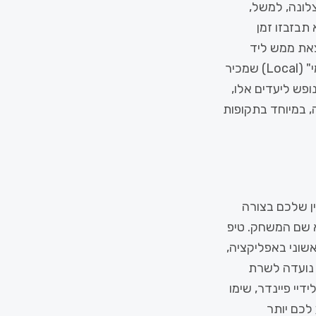
לונה, למשל,
בזבזו זמן
צאת ממש ליד
המוזיאון שבו אתם מבקרים. המטרה היא להעניק למטייל הישראלי תחושה של "מקומי" (Local) שמכיר
פש ליעדים אלו,
, במיוחד בתקופות
מי העניין שלכם בצורה
 שם המשחק. טיפ
שוני באפליקציה,
לוגיה נועדה לשרת
יי פיינדר, שימו
לכם יותר