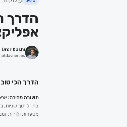
טיפים
3 דקות קריאה
הדרך ה
אפליקציית n
Dror Kashi
 holidayheroes
הדרך הכי טובה לתכנן
תשובה מהירה:
בחו"ל תוך שניות,
מסעדות ולוחות זמנ