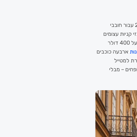
בעוד שפראג הופכת ליקרה ומטויילת מדי, בוקרשט מסתמנת כיעד המנצח של 2026 עבור חובבי
 קניות עצומים
במחירים נוחים. טיסה לבוקרשט באוגוסט יכולה לעלות כ-237 דולר בלבד, לעומת מעל 400 דולר
נות
ארבעה כוכבים
שט מאפשרת למטייל
פחים – מבלי