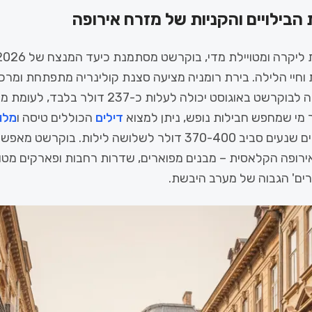
הבילויים והקניות של מזרח אירופה
וחיי הלילה. בירת רומניה מציעה סצנת קולינריה מתפתחת ומרכזי
 מי שמחפש חבילות נופש, ניתן למצוא
דילים
הכוללים טיסה ו
מלו
במרכז העיר במחירים שנעים סביב 370-400 דולר לשלושה לילות. בוקר
ירופה הקלאסית – מבנים מפוארים, שדרות רחבות ופארקים מטו
ים' הגבוה של מערב היבשת.