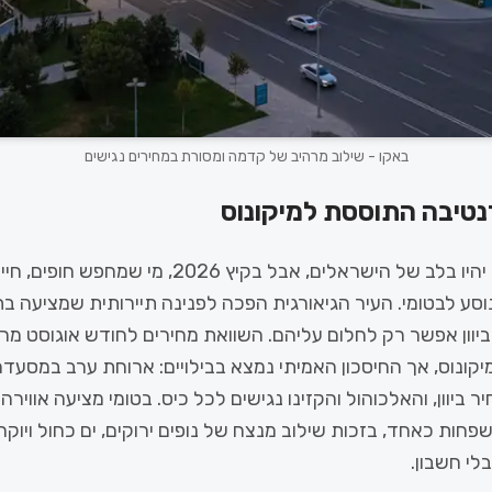
באקו - שילוב מרהיב של קדמה ומסורת במחירים נגישים
נטיבה התוססת למיקונוס
האיים היווניים תמיד יהיו בלב של הישראלים, אבל בקיץ 2026
וסע לבטומי. העיר הגיאורגית הפכה לפנינה תיירותית שמציעה בת
יוון אפשר רק לחלום עליהם. השוואת מחירים לחודש אוגוסט מרא
יקונוס, אך החיסכון האמיתי נמצא בבילויים: ארוחת ערב במסעדה
ביוון, והאלכוהול והקזינו נגישים לכל כיס. בטומי מציעה אווירה
חות כאחד, בזכות שילוב מנצח של נופים ירוקים, ים כחול ויוקר
י חשבון.