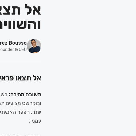
אל תצאו
והשווים ש
rez Bousso
ounder & CEO
אל תצאו פראיירי
תשובה מהירה:
ובוקרשט מציעים תמ
יותר, הפער האמיתי
עממי.