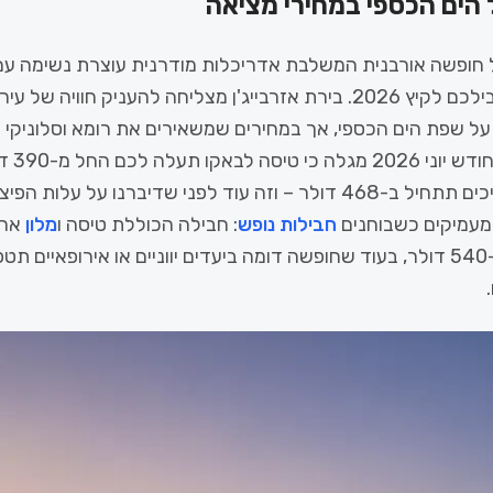
 הים הכספי במחירי מציאה
חופשה אורבנית המשלבת אדריכלות מודרנית עוצרת נשימה עם
באקו היא היעד בשבילכם לקיץ 2026. בירת אזרבייג'ן מצליחה להעניק חוו
 על שפת הים הכספי, אך במחירים שמשאירים את רומא וסלוניקי
על מחירי
לרומא באותם תאריכים תתחיל ב-468 דולר – וזה עוד לפני שדיברנו על
מעמיקים כשבוחנים
חבילות נופש
: חבילה הכוללת טיסה ו
מלון
ארב
ביולי תעלה סביב ה-540 דולר, בעוד שחופשה דומה ביעדים יווניים או אירופא